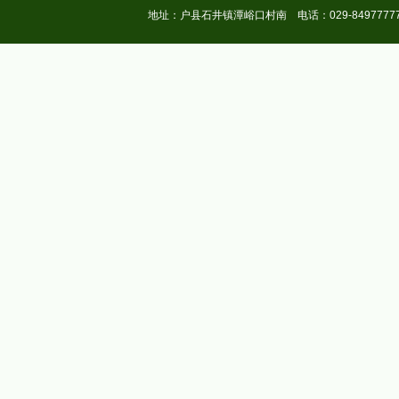
地址：户县石井镇潭峪口村南
电话：
029-8497777