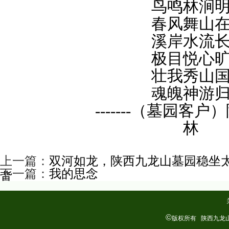
鸟鸣林涧
春风舞山
溪岸水流
极目悦心
壮我秀山
魂魄神游
-------（墓园客户）
林
上一篇：
双河如龙，陕西九龙山墓园稳坐
下一篇：
我的思念
背
©
版权所有
陕西九龙