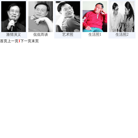
激情演义
侃侃而谈
艺术照
生活照1
生活照2
首页
上一页
1
下一页
末页